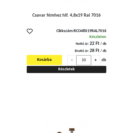
Csavar fémhez hlf. 4,8x19 Ral 7016
Cikkszám:
RCO48X19RAL7016
Készleten
22 Ft
Nettó ár:
/ db
28 Ft
Bruttó ár:
/ db
-
+
Kosárba
db
Részletek