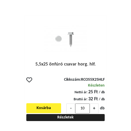
5,5x25 önfúró csavar horg. hlf.
Cikkszám:
RCO55X25HLF
Készleten
25 Ft
Nettó ár:
/ db
32 Ft
Bruttó ár:
/ db
-
+
Kosárba
db
Részletek