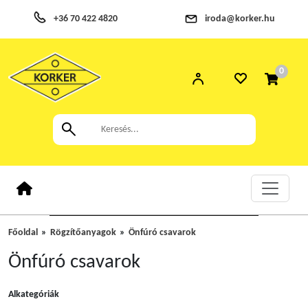
+36 70 422 4820
iroda@korker.hu
0
Főoldal
Rögzítőanyagok
Önfúró csavarok
Önfúró csavarok
Alkategóriák