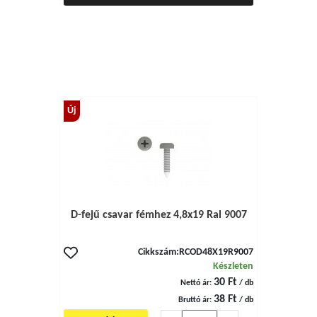
Új
D-fejű csavar fémhez 4,8x19 Ral 9007
Cikkszám:
RCOD48X19R9007
Készleten
30 Ft
Nettó ár:
/ db
38 Ft
Bruttó ár:
/ db