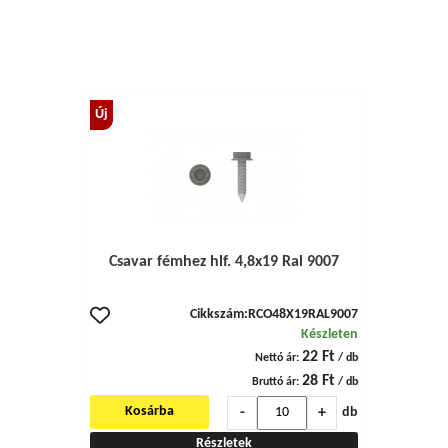
Új
Csavar fémhez hlf. 4,8x19 Ral 9007
Cikkszám:
RCO48X19RAL9007
Készleten
22 Ft
Nettó ár:
/ db
28 Ft
Bruttó ár:
/ db
-
+
Kosárba
db
Részletek