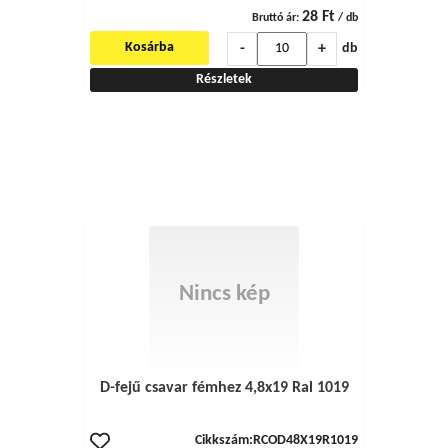
28 Ft
Bruttó ár:
/ db
-
+
Kosárba
db
Részletek
Nincs kép
D-fejű csavar fémhez 4,8x19 Ral 1019
Cikkszám:
RCOD48X19R1019