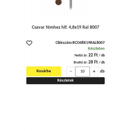
Csavar fémhez hlf. 4,8x19 Ral 8007
Cikkszám:
RCO48X19RAL8007
Készleten
22 Ft
Nettó ár:
/ db
28 Ft
Bruttó ár:
/ db
-
+
Kosárba
db
Részletek