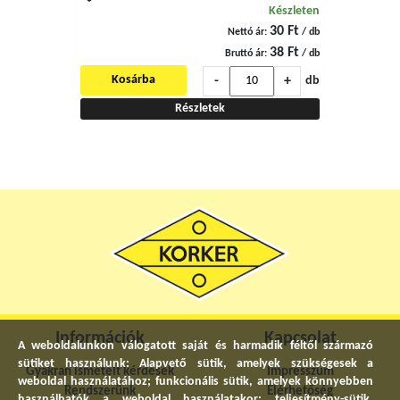
Készleten
30 Ft
Nettó ár:
/ db
38 Ft
Bruttó ár:
/ db
-
+
Kosárba
db
Részletek
Információk
Kapcsolat
A weboldalunkon válogatott saját és harmadik féltől származó
sütiket használunk: Alapvető sütik, amelyek szükségesek a
Gyakran ismételt kérdések
Impresszum
weboldal használatához; funkcionális sütik, amelyek könnyebben
Rendszerünk
Elérhetőség
használhatók a weboldal használatakor; teljesítmény-sütik,