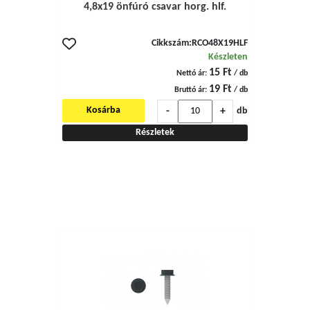
4,8x19 önfúró csavar horg. hlf.
Cikkszám:
RCO48X19HLF
Készleten
15 Ft
Nettó ár:
/ db
19 Ft
Bruttó ár:
/ db
-
+
Kosárba
db
Részletek