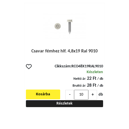
Csavar fémhez hlf. 4,8x19 Ral 9010
Cikkszám:
RCO48X19RAL9010
Készleten
22 Ft
Nettó ár:
/ db
28 Ft
Bruttó ár:
/ db
-
+
Kosárba
db
Részletek