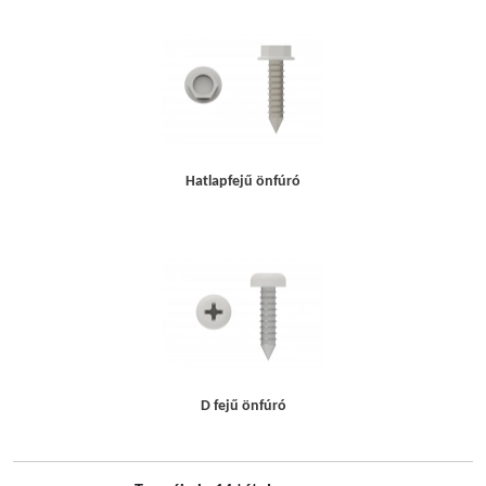
Hatlapfejű önfúró
D fejű önfúró