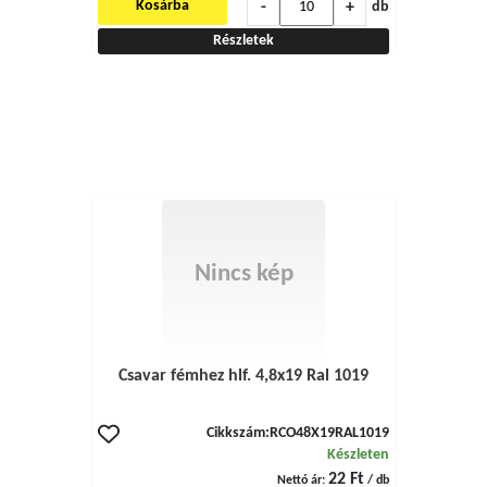
-
+
Kosárba
db
Részletek
Nincs kép
Csavar fémhez hlf. 4,8x19 Ral 1019
Cikkszám:
RCO48X19RAL1019
Készleten
22 Ft
Nettó ár:
/ db