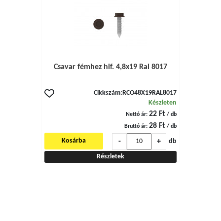
Csavar fémhez hlf. 4,8x19 Ral 8017
Cikkszám:
RCO48X19RAL8017
Készleten
22 Ft
Nettó ár:
/ db
28 Ft
Bruttó ár:
/ db
-
+
Kosárba
db
Részletek