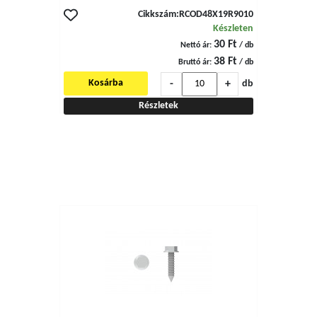
Cikkszám:
RCOD48X19R9010
Készleten
30 Ft
Nettó ár:
/ db
38 Ft
Bruttó ár:
/ db
-
+
Kosárba
db
Részletek