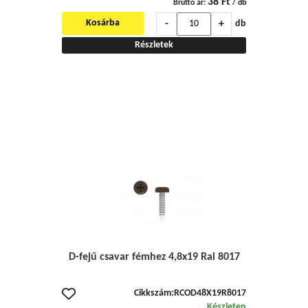
38 Ft
Bruttó ár:
/ db
-
+
Kosárba
db
Részletek
D-fejű csavar fémhez 4,8x19 Ral 8017
Cikkszám:
RCOD48X19R8017
Készleten