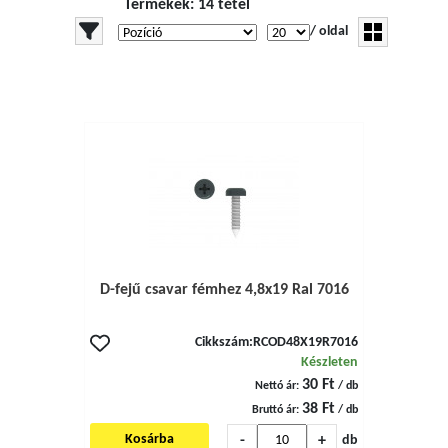
Termékek: 14 tétel
/ oldal
D-fejű csavar fémhez 4,8x19 Ral 7016
Cikkszám:
RCOD48X19R7016
Készleten
30 Ft
Nettó ár:
/ db
38 Ft
Bruttó ár:
/ db
-
+
Kosárba
db