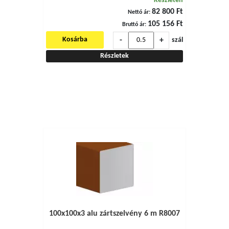
Készleten
82 800 Ft
Nettó ár:
105 156 Ft
Bruttó ár:
-
+
Kosárba
szál
Részletek
100x100x3 alu zártszelvény 6 m R8007