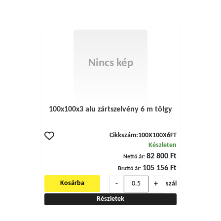
Nincs kép
100x100x3 alu zártszelvény 6 m tölgy
Cikkszám:
100X100X6FT
Készleten
82 800 Ft
Nettó ár:
105 156 Ft
Bruttó ár:
-
+
Kosárba
szál
Részletek