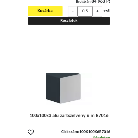
84 963 Ft
Bruttó ár:
-
+
Kosárba
szál
Részletek
100x100x3 alu zártszelvény 6 m R7016
Cikkszám:
100X100X6R7016