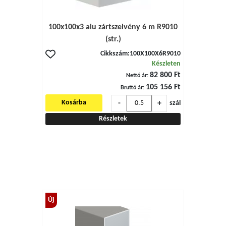
100x100x3 alu zártszelvény 6 m R9010
(str.)
Cikkszám:
100X100X6R9010
Készleten
82 800 Ft
Nettó ár:
105 156 Ft
Bruttó ár:
-
+
Kosárba
szál
Részletek
Új