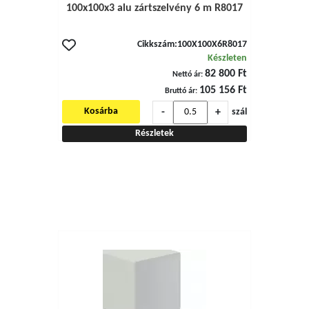
100x100x3 alu zártszelvény 6 m R8017
Cikkszám:
100X100X6R8017
Készleten
82 800 Ft
Nettó ár:
105 156 Ft
Bruttó ár:
-
+
Kosárba
szál
Részletek