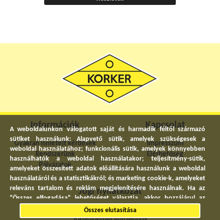
Információk
Kapcsolat
A weboldalunkon válogatott saját és harmadik féltől származó
sütiket használunk: Alapvető sütik, amelyek szükségesek a
Gyakran ismételt kérdések
Impresszum
weboldal használatához; funkcionális sütik, amelyek könnyebben
Rendszerünk
Elérhetőség
használhatók a weboldal használatakor; teljesítmény-sütik,
Pályázatok
amelyeket összesített adatok előállítására használunk a weboldal
használatáról és a statisztikákról; és marketing cookie-k, amelyeket
releváns tartalom és reklám megjelenítésére használnak. Ha az
Jogi nyilatkozat
"Összes elfogadása" lehetőséget választja, akkor hozzájárul az
összes sütik használatához. A "Beállítások" részben bármikor
Általános szerződési feltételek
Összes elutasítása
elfogadhat és elutasíthat egyedi sütitípusokat, és visszavonhatja a