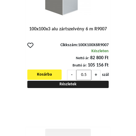
100x100x3 alu zártszelvény 6 m R9007
Cikkszám:
100X100X6R9007
Készleten
82 800 Ft
Nettó ár:
105 156 Ft
Bruttó ár:
-
+
Kosárba
szál
Részletek