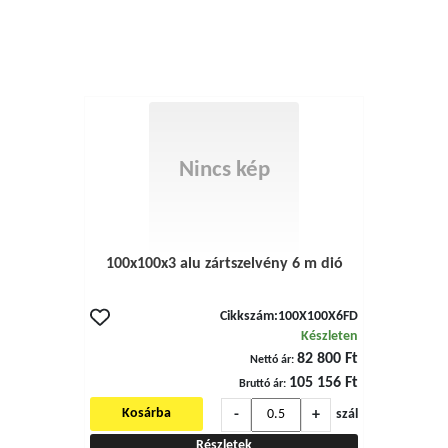
Nincs kép
100x100x3 alu zártszelvény 6 m dió
Cikkszám:
100X100X6FD
Készleten
82 800 Ft
Nettó ár:
105 156 Ft
Bruttó ár:
-
+
Kosárba
szál
Részletek