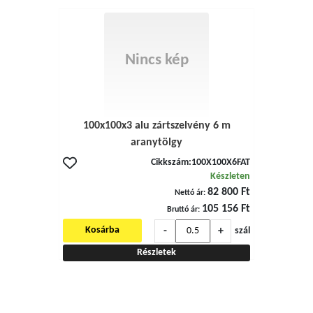
Nincs kép
100x100x3 alu zártszelvény 6 m
aranytölgy
Cikkszám:
100X100X6FAT
Készleten
82 800 Ft
Nettó ár:
105 156 Ft
Bruttó ár:
-
+
Kosárba
szál
Részletek