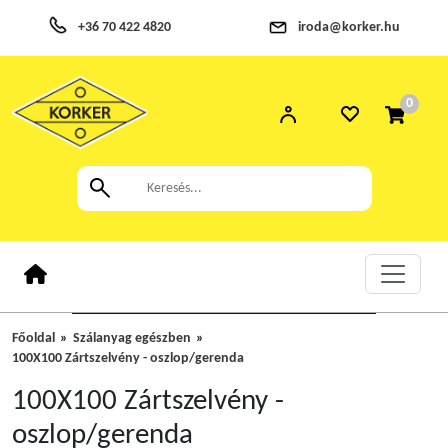
+36 70 422 4820
iroda@korker.hu
0
Főoldal
Szálanyag egészben
100X100 Zártszelvény - oszlop/gerenda
100X100 Zártszelvény -
oszlop/gerenda