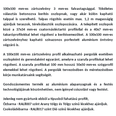
100x100 mm-es zártszelvény 3 mm-es falvastagsággal. Tökéletes
választás betonozva kerítés oszlopnak, vagy akár külön kapható
talppal is szerelhető. Talpas rögzítés esetén max. 1,2 m magasságig
ajánljuk teraszok, térelválasztók oszlopozására. A telepített oszlopok
közé a 37x34 mm-es csatornásléctartó profilollal és a 40x7 mm-es
takaróprofilokkal lehet rögzíteni a kerítésemezőket. A 100x100 mm-es
zártszelvényhez kapható színazonos porfestett alumínium öntvény
végzáró is.
A 100x100 mm-es zártszelvény profil alkalmazható pergolák esetében
oszlopként és gerendaként egyaránt, amelyre a szarufa profilokat lehet
rögzíteni. A szarufa profilokat 100 mm hosszú 50x50 mm-es szögprofil
elemekkel lehet rögzíteni. A pergolák tervezésében és méretezésében
kérje munkatársaink segítségét.
Gondozásmentes termék az alumínium alapanyagnak és a festés
technológiájának köszönhetően, nem igényel csiszolást vagy festést.
Jelenleg nem gyártunk ebből a típusból fahatású profilt,
Őzbarna - RAL8007 színt Arany tölgy és Tölgy színű lécekhez ajánljuk.
Csokoládébarna - RAL8017 színt Dió színű lécekhez ajánljuk.