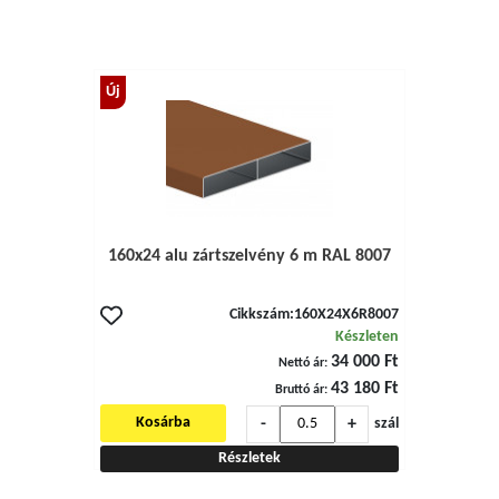
Új
160x24 alu zártszelvény 6 m RAL 8007
Cikkszám:
160X24X6R8007
Készleten
34 000 Ft
Nettó ár:
43 180 Ft
Bruttó ár:
-
+
Kosárba
szál
Részletek