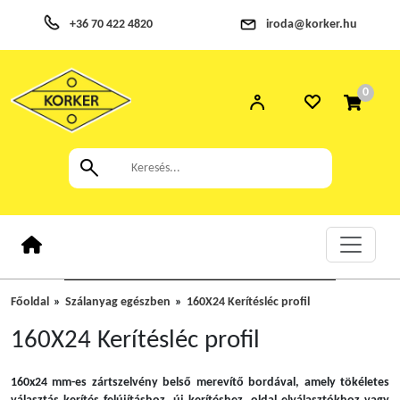
+36 70 422 4820
iroda@korker.hu
0
Főoldal
Szálanyag egészben
160X24 Kerítésléc profil
160X24 Kerítésléc profil
160x24 mm-es zártszelvény belső merevítő bordával, amely tökéletes