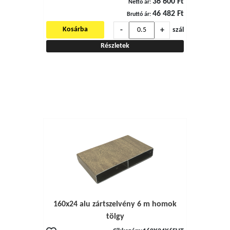
36 600 Ft
Nettó ár:
46 482 Ft
Bruttó ár:
-
+
Kosárba
szál
Részletek
160x24 alu zártszelvény 6 m homok
tölgy