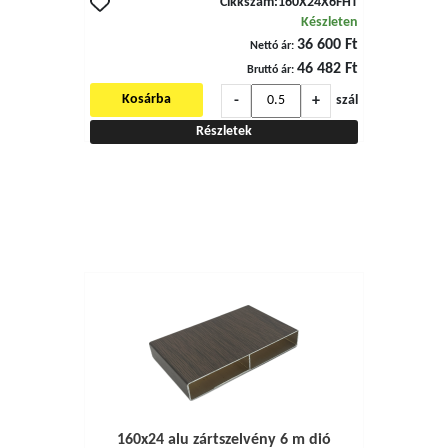
Cikkszám:
160X24X6FHT
Készleten
36 600 Ft
Nettó ár:
46 482 Ft
Bruttó ár:
-
+
Kosárba
szál
Részletek
160x24 alu zártszelvény 6 m dió