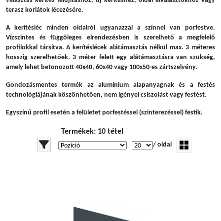
választás kerítés felújításhoz, új kerítéshez, oldal elválasztókhoz vagy
terasz korlátok lécezésére.
A kerítésléc minden oldalról ugyanazzal a színnel van porfestve.
Vízszintes és függőleges elrendezésben is szerelhető a megfelelő
profilokkal társítva. A kerítéslécek alátámasztás nélkül max. 3 méteres
hosszig szerelhetőek. 3 méter felett egy alátámasztásra van szükség,
amely lehet betonozott 40x40, 60x40 vagy 100x50-es zártszelvény.
Gondozásmentes termék az alumínium alapanyagnak és a festés
technológiájának köszönhetően, nem igényel csiszolást vagy festést.
Egyszínű profil esetén a felületet porfestéssel (szinterezéssel) festik.
Termékek: 10 tétel
/ oldal