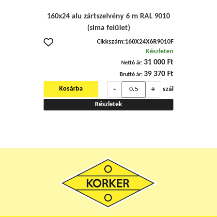
160x24 alu zártszelvény 6 m RAL 9010
(sima felület)
Cikkszám:
160X24X6R9010F
Készleten
31 000 Ft
Nettó ár:
39 370 Ft
Bruttó ár:
-
+
Kosárba
szál
Részletek