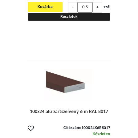
-
+
Kosárba
szál
Részletek
100x24 alu zártszelvény 6 m RAL 8017
Cikkszám:
100X24X6R8017
Készleten