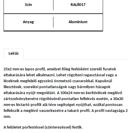
Szín
RAL8017
Anyag
Alumínium
Leírás
25x2 mm-es lapos profil, amelyet főleg fedésként szerelő furatok
eltakarására lehet alkalmazni. Lehet rögzíteni ragasztással vagy a
léceknek megfelelő egyszínű önmetsző csavarokkal. Kapuknál
illesztések, szerelési pontatlanságok vagy bármilyen házagok
eltakarására nyújt megoldást. A 100x24 mm-es kerítéslécek meglévő
zártszelvénykeretre rögzítésénél pontatlan felfekvés esetén, a 30x30
mm-es léctartó profilt alá téve segítséget nyújthat, ezáltal pontosan
felfekszik a meglévő vaszerkezetre a takaró profil. A profil vastagsága 2
mm.
A felületet porfestéssel (szinterezéssel) festik.