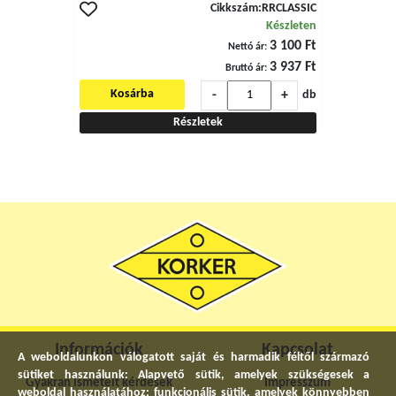
Cikkszám:
RRCLASSIC
Készleten
3 100 Ft
Nettó ár:
3 937 Ft
Bruttó ár:
-
+
Kosárba
db
Részletek
Információk
Kapcsolat
A weboldalunkon válogatott saját és harmadik féltől származó
sütiket használunk: Alapvető sütik, amelyek szükségesek a
Gyakran ismételt kérdések
Impresszum
weboldal használatához; funkcionális sütik, amelyek könnyebben