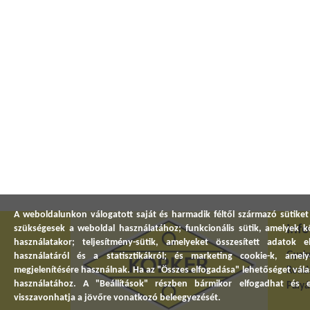
A weboldalunkon válogatott saját és harmadik féltől származó sütiket
Inf
szükségesek a weboldal használatához; funkcionális sütik, amelyek
használatakor; teljesítmény-sütik, amelyeket összesített adatok 
Gyakr
használatáról és a statisztikákról; és marketing cookie-k, amel
megjelenítésére használnak. Ha az "Összes elfogadása" lehetőséget válas
Rend
használatához. A "Beállítások" részben bármikor elfogadhat és el
Pályá
visszavonhatja a jövőre vonatkozó beleegyezését.