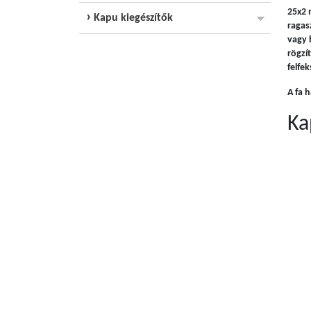
25x2 
Kapu kiegészítők
ragas
vagy 
rögzí
felfe
A fa 
Ka