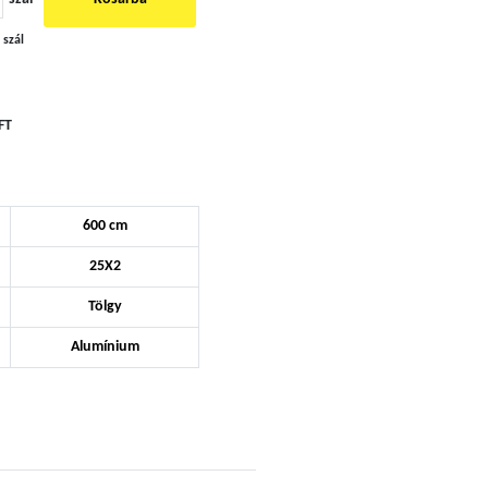
 szál
FT
600 cm
25X2
Tölgy
Alumínium