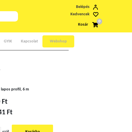
Belépés
Kedvencek
0
Kosár
GYIK
Kapcsolat
Webshop
y
lapos profil, 6 m
 Ft
41 Ft
szál
Kosárba