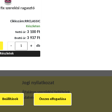
 fix szerelési ragasztó
Cikkszám:
RRCLASSIC
Készleten
3 100 Ft
Nettó ár:
3 937 Ft
Bruttó ár:
-
+
db
Részletek
Jogi nyilatkozat
Általános szerződési feltételek
Adatvédelmi nyilatkozat
Beállítások
Összes elfogadása