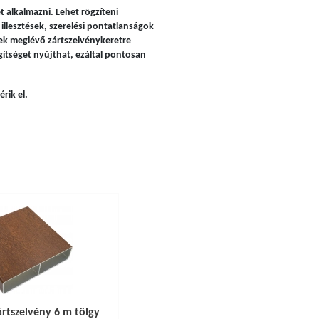
t alkalmazni. Lehet rögzíteni
llesztések, szerelési pontatlanságok
ek meglévő zártszelvénykeretre
egítséget nyújthat, ezáltal pontosan
rik el.
ártszelvény 6 m tölgy