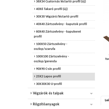
36X34 Csatornás léctartó profil (új)
40X6 Takaró profil (új)
30X30 Végzáró/léctartó profil
40X40 Zártszelvény - kaputok profil
60X40 Zártszelvény - kapukeret
profil
100X50 Zártszelvény -
oszlop/szarufa
100X100 Zártszelvény -
tu
oszlop/gerenda
90X90 C-sín profil
25X2 Lapos profil
30X30X30 U-profil
Végzárók és talpak
Leí
Rögzítőanyagok