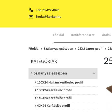
+36 70 422 4820
iroda@korker.hu
Főoldal
Kerítésrendszer
Áraink
Főoldal
Szálanyag egészben
25X2 Lapos profil
25x
25
KATEGÓRIÁK
Szálanyag egészben
150X24 Hullám kerítlésléc profil
100X24 Kerítésléc profil
160X24 Kerítésléc profil
40X24 Kerítésléc profil