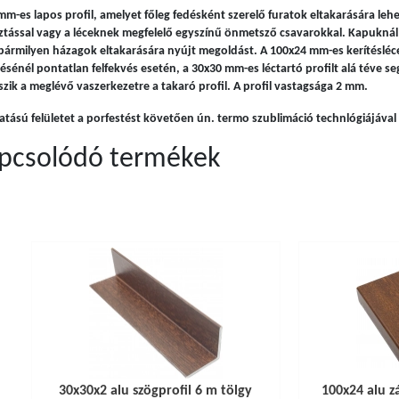
mm-es lapos profil, amelyet főleg fedésként szerelő furatok eltakarására lehe
ztással vagy a léceknek megfelelő egyszínű önmetsző csavarokkal. Kapuknál i
bármilyen házagok eltakarására nyújt megoldást. A 100x24 mm-es kerítésléc
tésénél pontatlan felfekvés esetén, a 30x30 mm-es léctartó profilt alá téve s
kszik a meglévő vaszerkezetre a takaró profil. A profil vastagsága 2 mm.
hatású felületet a porfestést követően ún. termo szublimáció technlógiájával é
pcsolódó termékek
30x30x2 alu szögprofil 6 m tölgy
100x24 alu z