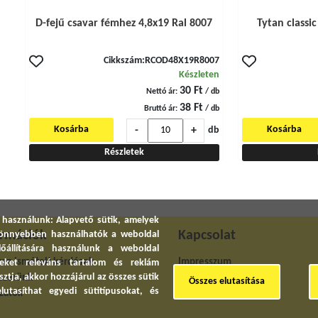
D-fejű csavar fémhez 4,8x19 Ral 8007
Tytan classic
Cikkszám:
RCOD48X19R8007
Készleten
30 Ft
Nettó ár:
/ db
38 Ft
Bruttó ár:
/ db
-
+
Kosárba
Kosárba
db
Részletek
 használunk: Alapvető sütik, amelyek
ormációk
Kapcsolat
 könnyebben használhatók a weboldal
előállítására használunk a weboldal
an ismételt kérdések
Impresszum
yeket releváns tartalom és reklám
ztja, akkor hozzájárul az összes sütik
szerünk
Elérhetőség
Összes elutasítása
utasíthat egyedi sütitípusokat, és
zatok