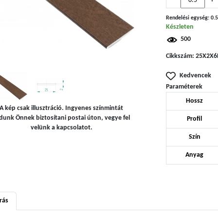
-
+
Rendelési egység:
0.5
Készleten
500
Cikkszám:
25X2X6
Kedvencek
Paraméterek
Hossz
A kép csak illusztráció. Ingyenes színmintát
dunk Önnek biztosítani postai úton, vegye fel
Profil
velünk a kapcsolatot.
Szín
Anyag
rás