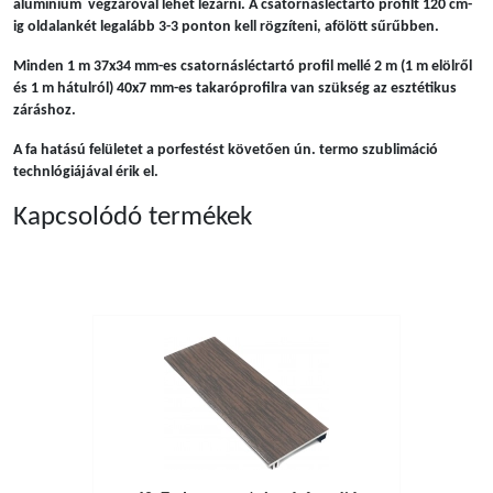
alumínium végzáróval lehet lezárni. A csatornásléctartó profilt 120 cm-
ig oldalankét legalább 3-3 ponton kell rögzíteni, afölött sűrűbben.
Minden 1 m 37x34 mm-es csatornásléctartó profil mellé 2 m (1 m elölről
és 1 m hátulról) 40x7 mm-es takaróprofilra van szükség az esztétikus
záráshoz.
A fa hatású felületet a porfestést követően ún. termo szublimáció
technlógiájával érik el.
Kapcsolódó termékek