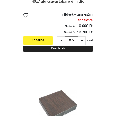
40x7 alu csavartakaró 6 m dió
Cikkszám:
40X7X6FD
Rendelésre
10 000 Ft
Nettó ár:
12 700 Ft
Bruttó ár:
-
+
Kosárba
szál
Részletek