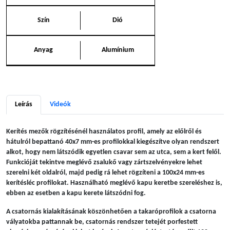
Szín
Dió
Anyag
Alumínium
Leírás
Videók
Kerítés mezők rögzítésénél használatos profil, amely az előlről és
hátulról bepattanó 40x7 mm-es profilokkal kiegészítve olyan rendszert
alkot, hogy nem látszódik egyetlen csavar sem az utca, sem a kert felől.
Funkcióját tekintve meglévő zsalukő vagy zártszelvényekre lehet
szerelni két oldalról, majd pedig rá lehet rögzíteni a 100x24 mm-es
kerítésléc profilokat. Használható meglévő kapu keretbe szereléshez is,
ebben az esetben a kapu kerete látszódni fog.
A csatornás kialakításának köszönhetően a takaróprofilok a csatorna
vályatokba pattannak be, csatornás rendszer tetejét porfestett