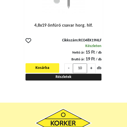
4,8x19 önfúró csavar horg. hlf.
Cikkszám:
RCO48X19HLF
Készleten
15 Ft
Nettó ár:
/ db
19 Ft
Bruttó ár:
/ db
-
+
Kosárba
db
Részletek