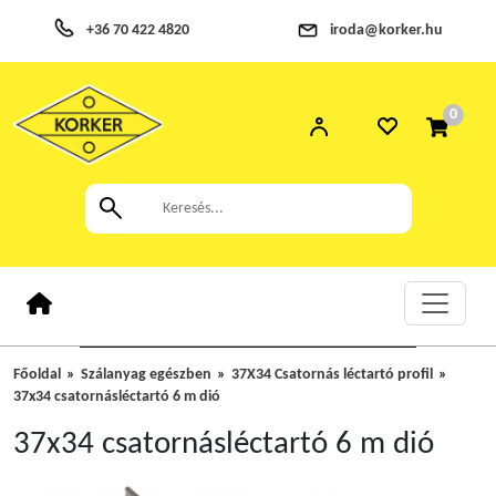
+36 70 422 4820
iroda@korker.hu
0
Főoldal
Szálanyag egészben
37X34 Csatornás léctartó profil
37x34 csatornásléctartó 6 m dió
37x34 csatornásléctartó 6 m dió