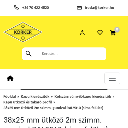
+36 70 422 4820
iroda@korker.hu
0
Főoldal
Kapu kiegészítők
Kétszárnyú nyílókapu kiegészítők
Kapu ütköző és takaró profil
38x25 mm ütköző 2m szimm. gumival RAL9010 (sima felület)
38x25 mm ütköző 2m szimm.