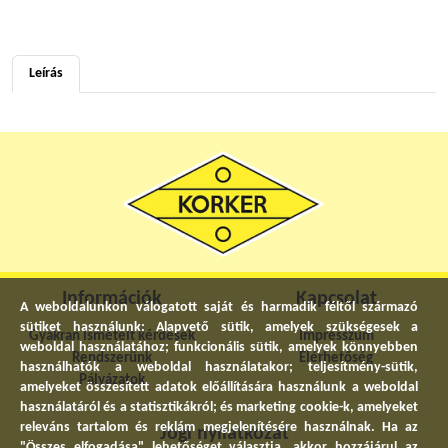
Leírás
Információk
Kapcsolat
A weboldalunkon válogatott saját és harmadik féltől származó
sütiket használunk: Alapvető sütik, amelyek szükségesek a
Gyakran ismételt kérdések
Impresszum
weboldal használatához; funkcionális sütik, amelyek könnyebben
Rendszerünk
Elérhetőség
használhatók a weboldal használatakor; teljesítmény-sütik,
Pályázatok
amelyeket összesített adatok előállítására használunk a weboldal
használatáról és a statisztikákról; és marketing cookie-k, amelyeket
releváns tartalom és reklám megjelenítésére használnak. Ha az
Jogi nyilatkozat
"Összes elfogadása" lehetőséget választja, akkor hozzájárul az