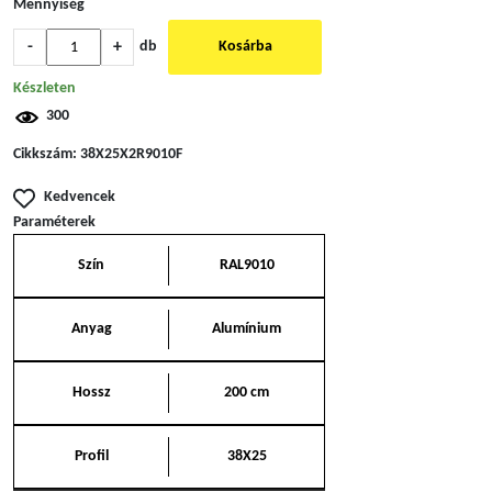
Mennyiség
-
+
db
Kosárba
Készleten
300
Cikkszám:
38X25X2R9010F
Kedvencek
Paraméterek
Szín
RAL9010
Anyag
Alumínium
Hossz
200 cm
Profil
38X25