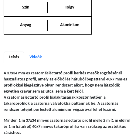
Szín
Tölgy
Anyag
Alumínium
Leírás
Videók
A 37x34 mm-es csatornásléctartó profil kerítés mezők rögzítésénél
használatos profil, amely az előlről és hátulról bepattanó 40x7 mm-es
profilokkal kiegészítve olyan rendszert alkot, hogy nem látszódik
egyetlen csavar sem az utca, sem a kert felől.
A csatornásléctartó profil kialakításának köszönhetően a
takaróprofilok a csatorna vályatokba pattannak be. A csatornás
rendszer tetejét porfestett alumínium végzáróval lehet lezárni.
Minden 1 m 37x34 mm-es csatornásléctartó profil mellé 2 m (1 m elölről
és 1 m hátulról) 40x7 mm-es takaróprofilra van szükség az esztétikus
záráshoz.