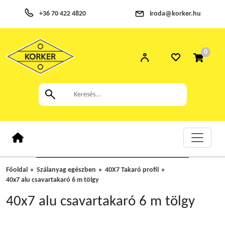
+36 70 422 4820
iroda@korker.hu
0
Főoldal
Szálanyag egészben
40X7 Takaró profil
40x7 alu csavartakaró 6 m tölgy
40x7 alu csavartakaró 6 m tölgy