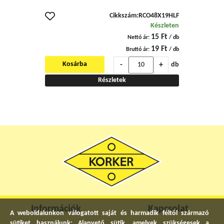
Cikkszám:
RCO48X19HLF
Készleten
15 Ft
Nettó ár:
/ db
19 Ft
Bruttó ár:
/ db
-
+
Kosárba
db
Részletek
Információk
Kapcsolat
A weboldalunkon válogatott saját és harmadik féltől származó
sütiket használunk: Alapvető sütik, amelyek szükségesek a