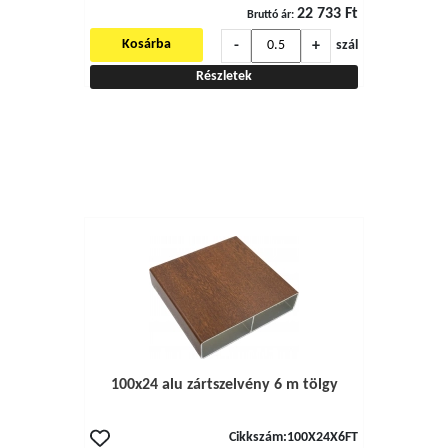
22 733 Ft
Bruttó ár:
-
+
Kosárba
szál
Részletek
100x24 alu zártszelvény 6 m tölgy
Cikkszám:
100X24X6FT