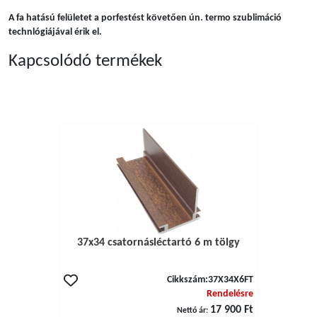
A fa hatású felületet a porfestést követően ún. termo szublimáció
technlógiájával érik el.
Kapcsolódó termékek
37x34 csatornásléctartó 6 m tölgy
Cikkszám:
37X34X6FT
Rendelésre
17 900 Ft
Nettó ár: