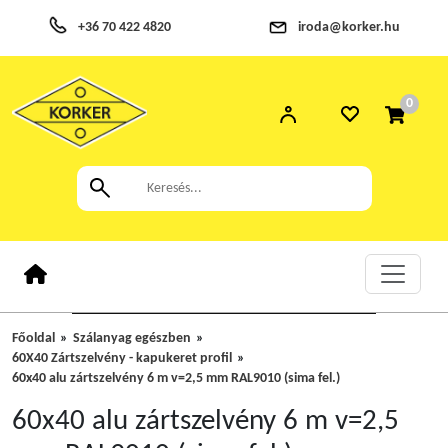
+36 70 422 4820
iroda@korker.hu
0
Főoldal
Szálanyag egészben
60X40 Zártszelvény - kapukeret profil
60x40 alu zártszelvény 6 m v=2,5 mm RAL9010 (sima fel.)
60x40 alu zártszelvény 6 m v=2,5