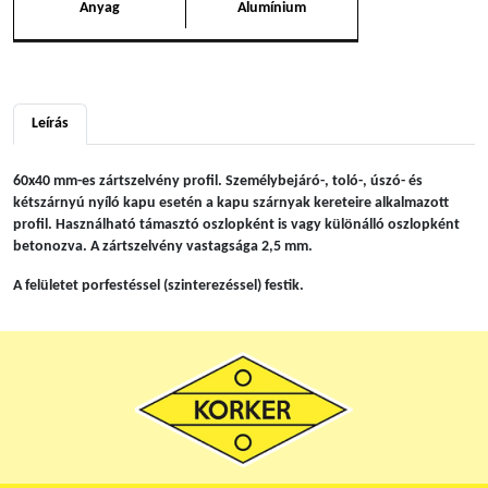
Anyag
Alumínium
Leírás
60x40 mm-es zártszelvény profil. Személybejáró-, toló-, úszó- és
kétszárnyú nyíló kapu esetén a kapu szárnyak kereteire alkalmazott
profil. Használható támasztó oszlopként is vagy különálló oszlopként
betonozva. A zártszelvény vastagsága 2,5 mm.
A felületet porfestéssel (szinterezéssel) festik.