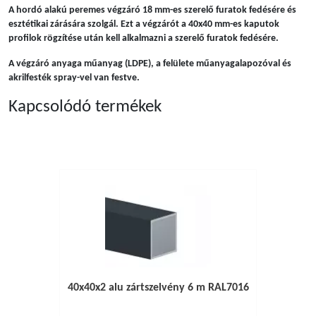
A hordó alakú peremes végzáró 18 mm-es szerelő furatok fedésére és
esztétikai zárására szolgál. Ezt a végzárót a 40x40 mm-es kaputok
profilok rögzítése után kell alkalmazni a szerelő furatok fedésére.
A végzáró anyaga műanyag (LDPE), a felülete műanyagalapozóval és
akrilfesték spray-vel van festve.
Kapcsolódó termékek
40x40x2 alu zártszelvény 6 m RAL7016