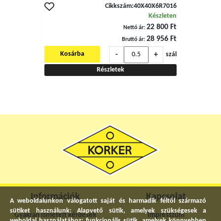
Cikkszám:
40X40X6R7016
Készleten
22 800 Ft
Nettó ár:
28 956 Ft
Bruttó ár:
-
+
Kosárba
szál
Részletek
Információk
Kapcsolat
A weboldalunkon válogatott saját és harmadik féltől származó
sütiket használunk: Alapvető sütik, amelyek szükségesek a
Gyakran ismételt kérdések
Impresszum
weboldal használatához; funkcionális sütik, amelyek könnyebben