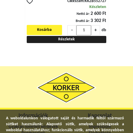
Cikkszám:
KKZB552727
Készleten
2 600 Ft
Nettó ár:
3 302 Ft
Bruttó ár:
-
+
Kosárba
db
Részletek
Információk
Kapcsolat
A weboldalunkon válogatott saját és harmadik féltől származó
sütiket használunk: Alapvető sütik, amelyek szükségesek a
Gyakran ismételt kérdések
Impresszum
weboldal használatához; funkcionális sütik, amelyek könnyebben