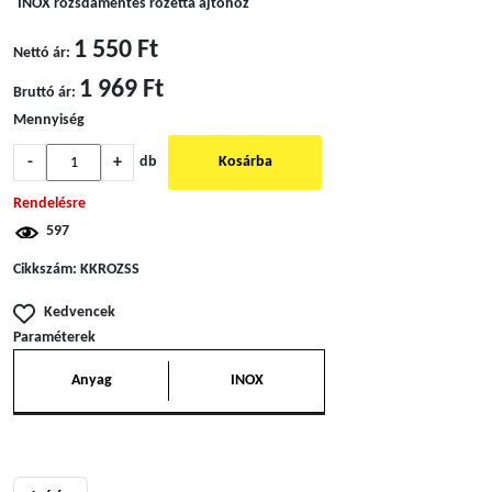
INOX rozsdamentes rozetta ajtóhoz
1 550 Ft
Nettó ár:
1 969 Ft
Bruttó ár:
Mennyiség
-
+
db
Kosárba
Rendelésre
597
Cikkszám:
KKROZSS
Kedvencek
Paraméterek
Anyag
INOX